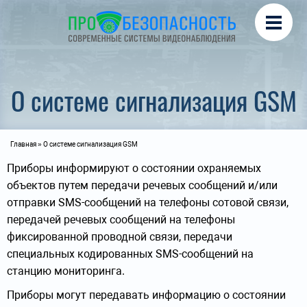
Перейти к основному содержанию
Охрана периметра
Турникеты, СКУД
Автоматика для ворот
О системе сигнализация GSM
Вы здесь
Главная
» О системе сигнализация GSM
Приборы информируют о состоянии охраняемых
объектов путем передачи речевых сообщений и/или
отправки SMS-сообщений на телефоны сотовой связи,
передачей речевых сообщений на телефоны
фиксированной проводной связи, передачи
специальных кодированных SMS-сообщений на
станцию мониторинга.
Приборы могут передавать информацию о состоянии