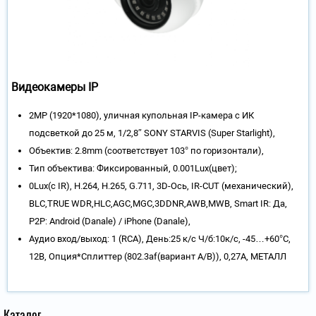
Видеокамеры IP
2MP (1920*1080), уличная купольная IP-камера с ИК
подсветкой до 25 м, 1/2,8″ SONY STARVIS (Super Starlight),
Объектив: 2.8mm (соответствует 103° по горизонтали),
Тип объектива: Фиксированный, 0.001Lux(цвет);
0Lux(c IR), H.264, H.265, G.711, 3D-Ось, IR-CUT (механический),
BLC,TRUE WDR,HLC,AGC,MGC,3DDNR,AWB,MWB, Smart IR: Да,
P2P: Android (Danale) / iPhone (Danale),
Аудио вход/выход: 1 (RCA), День:25 к/с Ч/б:10к/с, -45…+60°С,
12В, Опция*Сплиттер (802.3af(вариант А/В)), 0,27А, МЕТАЛЛ
Каталог