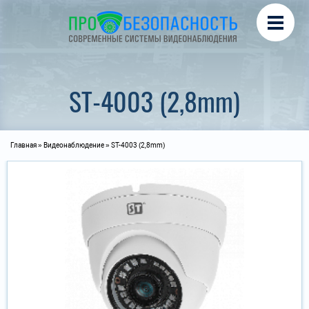
Перейти к основному содержанию
Охрана периметра
Турникеты, СКУД
Автоматика для ворот
ST-4003 (2,8mm)
Вы здесь
Главная
»
Видеонаблюдение
» ST-4003 (2,8mm)