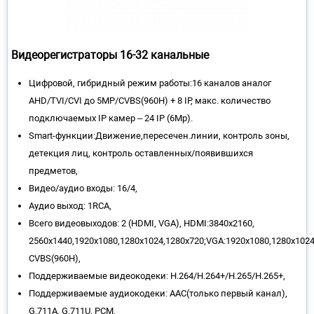
Видеорегистраторы 16-32 канальные
Цифровой, гибридный режим работы:16 каналов аналог
AHD/TVI/CVI до 5MP/CVBS(960H) + 8 IP, макс. количество
подключаемых IP камер – 24 IP (6Mp).
Smart-функции:Движение,пересечен.линии, контроль зоны,
детекция лиц, контроль оставленных/появившихся
предметов,
Видео/аудио входы: 16/4,
Аудио выход: 1RCA,
Всего видеовыходов: 2 (HDMI, VGA), HDMI:3840х2160,
2560х1440,1920х1080,1280х1024,1280х720;VGA:1920х1080,1280х1024
CVBS(960Н),
Поддерживаемые видеокодеки: H.264/H.264+/H.265/H.265+,
Поддерживаемые аудиокодеки: AAC(только первый канал),
G.711A, G.711U, PCM,