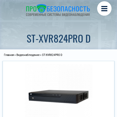
Перейти к основному содержанию
Охрана периметра
Турникеты, СКУД
Автоматика для ворот
ST-XVR824PRO D
Вы здесь
Главная
»
Видеонаблюдение
» ST-XVR824PRO D